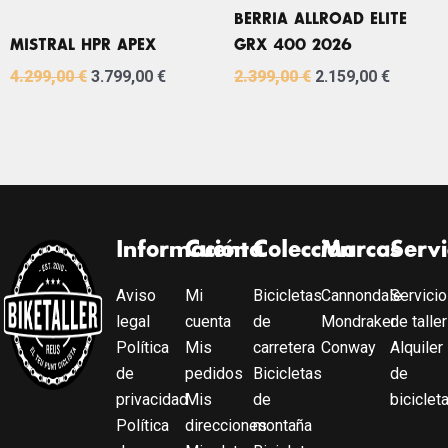
BERRIA ALLROAD ELITE
MISTRAL HPR APEX
GRX 400 2026
4.299,00
€
3.799,00
€
2.399,00
€
2.159,00
€
Información
Cuenta
Colección
Marcas
Servi
Aviso
Mi
Bicicletas
Cannondale
Servicio
legal
cuenta
de
Mondraker
de taller
Política
Mis
carretera
Conway
Alquiler
de
pedidos
Bicicletas
de
privacidad
Mis
de
biciclet
Política
direcciones
montaña