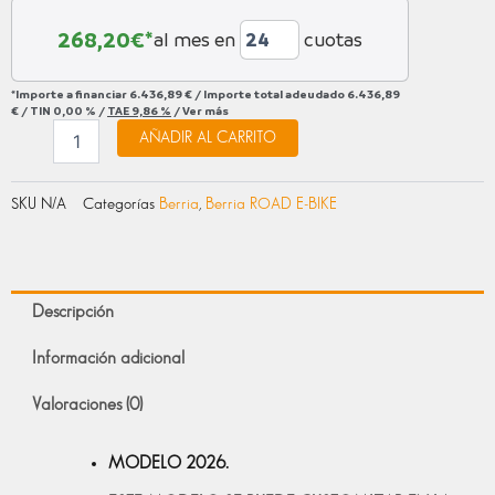
268,20
€*
al mes en
cuotas
*Importe a financiar
6.436,89 €
/
Importe total adeudado
6.436,89
€
/
TIN
0,00 %
/
TAE
9,86 %
/
Ver más
AÑADIR AL CARRITO
SKU
N/A
Categorías
Berria
,
Berria ROAD E-BIKE
Descripción
Información adicional
Valoraciones (0)
MODELO 2026.