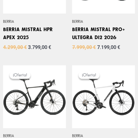
BERRIA
BERRIA
BERRIA MISTRAL HPR
BERRIA MISTRAL PRO+
APEX 2025
ULTEGRA DI2 2026
4.299,00
€
3.799,00
€
7.999,00
€
7.199,00
€
EL
EL
EL
EL
PRECIO
PRECIO
PRECIO
PRECIO
¡Oferta!
¡Oferta!
¡Oferta!
¡Oferta!
ORIGINAL
ACTUAL
ORIGINAL
ACTUA
ERA:
ES:
ERA:
ES:
4.299,00 €.
3.799,00 €.
2.399,00 €.
2.159,0
BERRIA
BERRIA