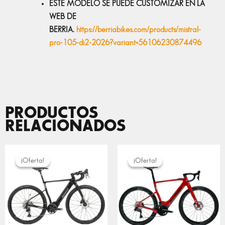
ESTE MODELO SE PUEDE CUSTOMIZAR EN LA
WEB DE
BERRIA.
https://berriabikes.com/products/mistral-
pro-105-di2-2026?variant=56106230874496
PRODUCTOS
RELACIONADOS
EL
EL
EL
EL
PRECIO
PRECIO
PRECIO
PRECIO
¡Oferta!
¡Oferta!
¡Oferta!
¡Oferta!
ORIGINAL
ACTUAL
ORIGINAL
ACTUA
ERA:
ES:
ERA:
ES:
4.299,00 €.
3.799,00 €.
7.999,00 €.
7.199,0