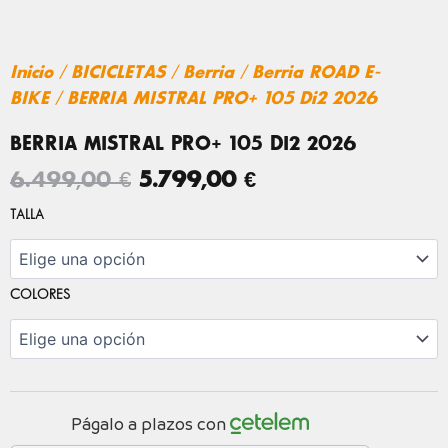
Inicio
/
BICICLETAS
/
Berria
/
Berria ROAD E-
BIKE
/ BERRIA MISTRAL PRO+ 105 Di2 2026
BERRIA MISTRAL PRO+ 105 DI2 2026
EL
EL
6.499,00
€
5.799,00
€
PRECIO
PRECIO
BERRIA
TALLA
MISTRAL
ORIGINAL
ACTUAL
PRO+
ERA:
ES:
105
6.499,00 €.
5.799,00 €.
Di2
COLORES
2026
cantidad
Págalo a plazos con